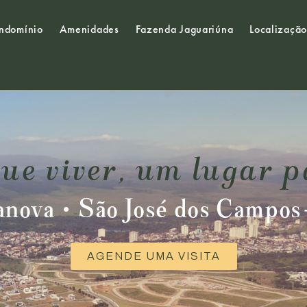
ndomínio
Amenidades
Fazenda Jaguariúna
Localização
ue viver, um lugar p
anova • São José dos Campo
AGENDE UMA VISITA