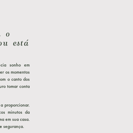
m o
ou está
ecia sonho em
ver os momentos
com o canto dos
uro tomar conta
 a proporcionar.
cos minutos da
ama em sua casa.
 e segurança.