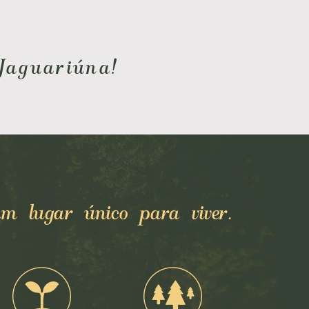
Jaguariúna!
m lugar único para viver.